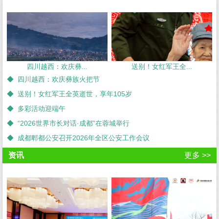
四川越西：欢庆彝...
送别！女红军王全...
◆ 四川越西：欢庆彝族火把节
◆ 送别！女红军王全英逝世，享年105岁
◆ 多彩活动迎端午
◆ “2026世界市长对话·成都”在蓉城举行
◆ 成都郫都公安召开2026年全区公安工作会议
资讯
更多 >>