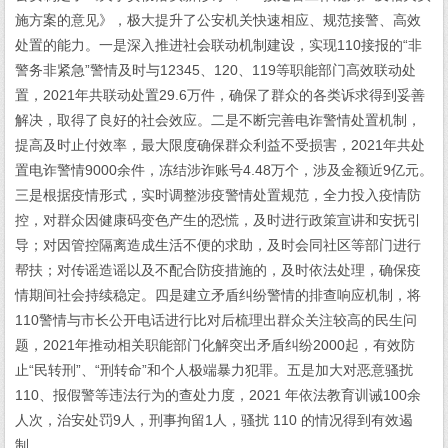
施方案的意见》，极大提升了公安机关快速相应、规范接警、高效
处置的能力。一是深入推进社会联动机制建设，实现110接报的“非
警务非紧急”警情及时与12345、120、119等职能部门高效联动处
置，2021年共联动处置29.6万件，确保了群众的各类诉求得到妥善
解决，取得了良好的社会效应。二是不断完善电诈警情处置机制，
提高及时止付效率，最大限度确保群众利益不受损害，2021年共处
置电诈警情9000余件，冻结涉诈账号4.48万个，涉及金额近9亿元。
三是根据疫情形式，实时调整涉疫警情处置规范，全力投入疫情防
控，对群众因健康码变色产生的恐慌，及时进行政策宣讲和安抚引
导；对因管控隔离造成生活不便的求助，及时会同社区等部门进行
帮扶；对传谣造谣以及不配合防疫措施的，及时依法处理，确保疫
情期间社会持续稳定。四是建立矛盾纠纷警情的排查响应机制，将
110警情与市长公开电话进行比对后梳理出群众关注较高的民生问
题，2021年推动相关职能部门化解突出矛盾纠纷2000起，有效防
止“民转刑”、“刑转命”和个人极端暴力犯罪。五是加大对恶意骚扰
110、报假警等违法行为的查处力度，2021 年依法教育训诫100余
人次，治安处罚9人，刑事拘留1人，骚扰 110 的情况得到有效遏
制。