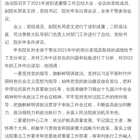
油法院召开了2021年述职述廉暨工作总结大会，会议由党组成员、
副院长郭富主持，党组书记、院长申东出席会议，全体干警参加会
议。
会上，党组成员、副院长邓彦文进行了述职述廉，二郎庙法
庭、司法警察大队等部门负责人对部门工作进行了总结。党组书
记、院长申东作讲话。
申东院长对全体干警在2021年中的突出表现及取得的成绩给予
了充分肯定，并对工作中还存在的问题和短板进行了分析，对2022
年的工作作出谋划，他强调：
一要坚持党的领导，旗帜鲜明讲政治。坚持以习近平新时代中
国特色社会主义思想为指导，始终把党的政治建设放在首位，把科
学理论武装作为首要政治任务，全面准确学习领会十九届六中全会
精神和中央政法工作会议精神。牢牢坚持党对法院工作的绝对领
导，把旗帜鲜明讲政治贯穿于审执工作全过程，不断提高政治判断
力、政治领悟力和政治执行力，永葆人民法院政治机关本色。
二要紧扣中心工作，依法护航高质量发展。牢记国之大者，胸
怀两个大局，积极学习贯彻党和国家重大战略方针政策，落实上级
法院重点工作要求和党委政府重要工作部署，将审判执行工作融入