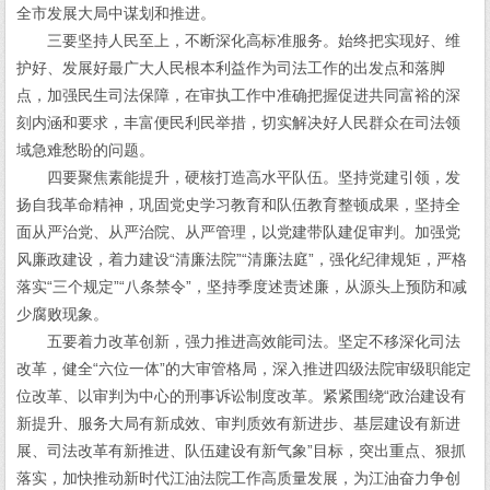
全市发展大局中谋划和推进。
三要坚持人民至上，不断深化高标准服务。始终把实现好、维
护好、发展好最广大人民根本利益作为司法工作的出发点和落脚
点，加强民生司法保障，在审执工作中准确把握促进共同富裕的深
刻内涵和要求，丰富便民利民举措，切实解决好人民群众在司法领
域急难愁盼的问题。
四要聚焦素能提升，硬核打造高水平队伍。坚持党建引领，发
扬自我革命精神，巩固党史学习教育和队伍教育整顿成果，坚持全
面从严治党、从严治院、从严管理，以党建带队建促审判。加强党
风廉政建设，着力建设“清廉法院”“清廉法庭”，强化纪律规矩，严格
落实“三个规定”“八条禁令”，坚持季度述责述廉，从源头上预防和减
少腐败现象。
五要着力改革创新，强力推进高效能司法。坚定不移深化司法
改革，健全“六位一体”的大审管格局，深入推进四级法院审级职能定
位改革、以审判为中心的刑事诉讼制度改革。紧紧围绕“政治建设有
新提升、服务大局有新成效、审判质效有新进步、基层建设有新进
展、司法改革有新推进、队伍建设有新气象”目标，突出重点、狠抓
落实，加快推动新时代江油法院工作高质量发展，为江油奋力争创