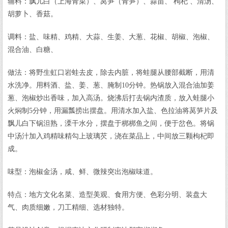
辅料：飘儿白（上海青菜）、莴笋（青笋）、蒜苗、 枸杞 、清汤、
胡萝卜、香菇。
调料：盐、味精、鸡精、大蒜、生姜、大葱、花椒、胡椒、泡椒、
混合油、白糖、
做法：将野生虹口岩蛙去皮，除去内脏，将蛙腿从腰部截断，用清
水洗净。用料酒、盐、姜、葱、腌制10分钟。热锅放入混合油加姜
葱、泡椒炒出香味，加入高汤。烧沸后打去锅内渣质，放入蛙腿小
火焖制5分钟，用漏瓢捞出摆盘。用清水加入盐、色拉油将莴笋片及
飘儿白下锅泹熟，溧干水分，摆盘于梆梆鱼之间，便于岔色。将锅
中汤汁加入鸡精味精勾上玻璃芡，浇在菜品上，中间放三颗枸杞即
成。
味型：泡椒金汤，咸、鲜、微辣突出泡椒味道。
特点：地方文化名菜、造型美观、食用方便、色彩分明、装盘大
气、肉质细嫩，刀工精细、选材独特。