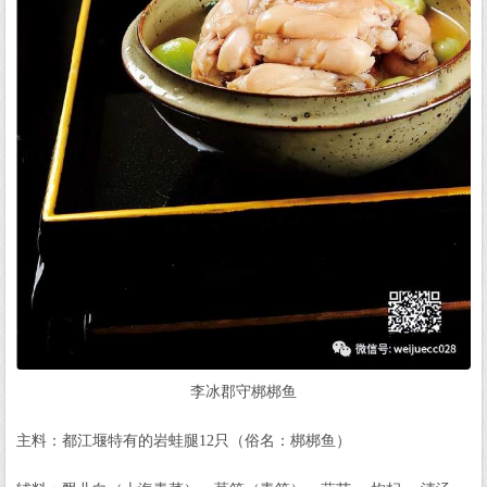
李冰郡守梆梆鱼
主料：都江堰特有的岩蛙腿12只（俗名：梆梆鱼）