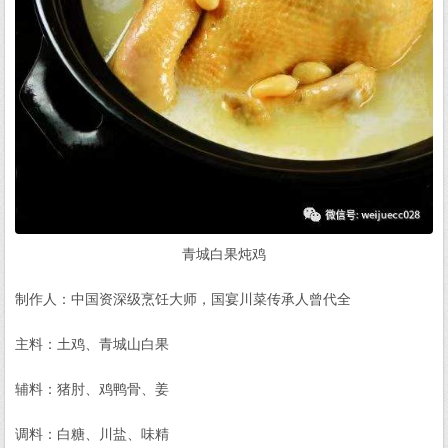
青城白果炖鸡
制作人：中国资深级烹饪大师，国宴川菜传承人曾代全
主料：土鸡、青城山白果
辅料：猪肘、鸡鸭骨、姜
调料：白糖、川盐、味精