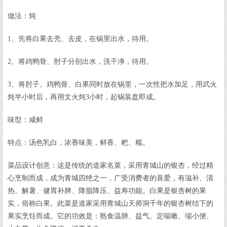
做法：炖
1、先将白果去壳、去皮，在锅里出水，待用。
2、将鸡鸭骨、肘子分别出水，洗干净，待用。
3、将肘子、鸡鸭骨、白果同时放在锅里，一次性把水加足，用武火
炖半小时后，再用文火炖3小时，起锅装盘即成。
味型：咸鲜
特点：汤色乳白，浓香味美，鲜香、粑、糯。
菜品设计创意：这是传统的道家名菜，采用青城山的银杏，经过精
心烹制而成，成为青城四绝之一，广受消费者的喜爱，有滋补、清
热、解暑、健胃补脾、降脂降压、益寿功能。白果是银杏树的果
实，俗称白果。此菜是道家采用青城山天师洞千年的银杏树结下的
果实烹饪而成。它的功效是：熟食温肺、益气、定喘嗽、缩小便、