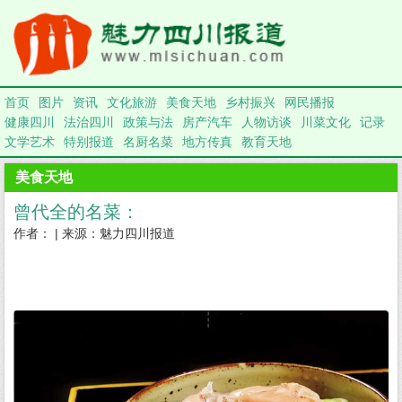
首页
图片
资讯
文化旅游
美食天地
乡村振兴
网民播报
健康四川
法治四川
政策与法
房产汽车
人物访谈
川菜文化
记录
文学艺术
特别报道
名厨名菜
地方传真
教育天地
美食天地
曾代全的名菜：
作者： | 来源：魅力四川报道