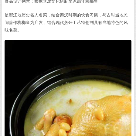
菜品设计创意：根据李冰文化研制李冰郡守梆梆鱼
是都江堰历史名人名菜，结合秦汉时期的饮食习惯，与古时当地民
间善作梆梆鱼为启发，结合现代烹饪工艺特创制具有当地特色的风
味名菜。