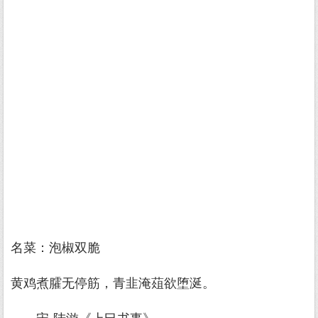
名菜：泡椒双脆
黄鸡煮臛无停筋，青韭淹葅欲堕涎。