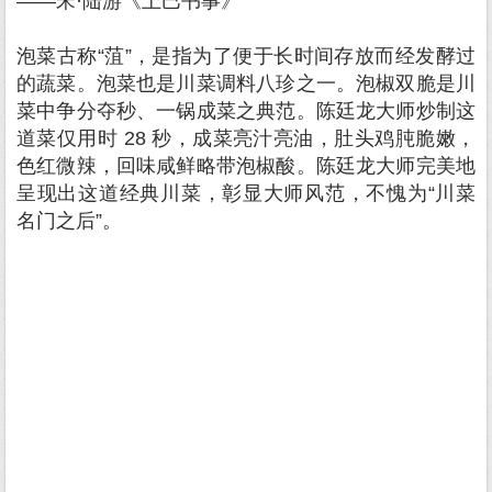
——宋·陆游《上巳书事》
泡菜古称“菹”，是指为了便于长时间存放而经发酵过
的蔬菜。泡菜也是川菜调料八珍之一。泡椒双脆是川
菜中争分夺秒、一锅成菜之典范。陈廷龙大师炒制这
道菜仅用时 28 秒，成菜亮汁亮油，肚头鸡肫脆嫩，
色红微辣，回味咸鲜略带泡椒酸。陈廷龙大师完美地
呈现出这道经典川菜，彰显大师风范，不愧为“川菜
名门之后”。