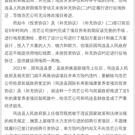
县政府和规划局，并完成了地质灾害评估和环评手续的办理。但筠
连县人民政府因领导变动又未按补充协议(二)约定履行进行征地拆
迁，导致浩艺公司无法将此项目推进。
而如今《投资协议》及《补充协议》《补充协议》(二)签订前后
近5年时间内，浩艺公司按约完成了项目所有前期应该完善的手续，
进行地形图测绘，委托了设计公司进行了规划方案设计和施工方案
设计，投入了大量的人力、物力和财力。但项目因筠连县人民政府
迟迟不能提供用地红线图，未按投资协议，补充协议约定进行征地
拆迁，提供建设用地而一再拖。
2021年，因筠连县委，县政府换届新领导上任后，筠连县人民
政府及相关部门就不再推动该项目并单方毁约违约，要解除与浩艺
公司给原前届政府签定的《筠连县国际长寿新城康复养老项目投资
协议》及《补充协议》。就这样一个浩艺公司与前届政府推进了近5
年的康复养老项目胎死腹中，给浩艺公司和筠连县财政造成了严重
经济损失。
筠连县人民政府新上任领导既然敢于违反国家政策和法律法规
的相关规定，搁置上届领导大力支持引进的招商引资项目，不愿继
续履行已签订的招商引资协议，单方毁约违约却又不向浩艺公司发