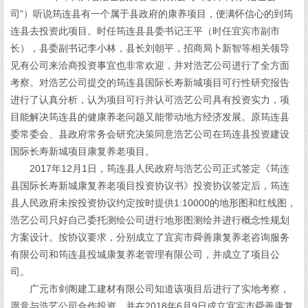
司”）听说筠连县有一个属于县政府的康养项目，便满怀信心的到筠
连县去投资此项目。时任筠连县县委书记王平（时任宜宾市副市
长），县委副书记李小林，县长刘朝平，招商局卜新智等相关领导
见有公司来洽商投资事宜也非常欢迎，并对浩艺公司进行了全方面
考察。对浩艺公司提交的筠连县国际长寿新城项目可行性研究报告
进行了认真分析，认为项目可行并认可浩艺公司具有投资实力，项
目能解决筠连县的健康养老问题又能带动地方经济发展。原筠连县
委常委会、县政府常务会研究决策同意浩艺公司在筠连县投资建设
国际长寿新城项目康复养老项目。
2017年12月1日，筠连县人民政府与浩艺公司正式签定《筠连
县国际长寿新城康复养老项目投资协议书》投资协议签定后，筠连
县人民政府未按投资协议约定按时提供1:10000的地形图和红线图，
浩艺公司只好自己委托测绘公司进行地形图测绘并进行概念性规划
方案设计。按协议要求，分别成立了宜宾市舜善康复养老咨询服务
有限公司和筠连县投城康复养老管理有限公司，并成立了项目公
司。
广元市剑阁建工建材有限公司知道该项目后进行了实地考察，
愿意与浩艺公司合作投资，并在2018年6月9日成立宜宾市舜善康复