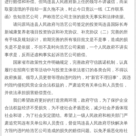
进行赔偿和补偿。但筠连县人民政府新上任的领导不讲诚信，而采
取耍流氓的手段却一直久拖不决，时止今日竟以一纸《工作联系
函》告知浩艺公司，声称浩艺公司主张的损失无事实和法律依据。
请问原筠连县人民政府与浩艺公司签定的投资筠连县国际长寿
新城康复养老项目投资协议和补充协议、补充协议（二）完善的所
有手续及规划设计，前期完善的所有项目批文是不是事，造成的损
失是不是依据，不但不及时向浩艺公司索赔，一个人民政府不讲实
事求是，反而还虚构事实起诉浩艺公司赔偿。
国家省市政策性文件明确规定，完善政府守信践诺机制，认真
履行在招商引资等活动中与投资主体依法签订的各类合同，不得以
政府换届、领导人员更替等理由违约毁约，对“新官不理旧事”，因违
约毁约侵犯民营企业合法权益的，严肃追究有关单位和人员责任，
并依法承担损害赔偿责任。
我们希望政府更好的打造营商环境，政府守信，为了保护企业
合法权益经济不受损失，为不使社会矛盾恶化，减少社会矛盾体现
社会和谐，为了社会安定团结。希望上一级人民政府和相关部门严
肃追究筠连有关单位和人员责任，督促筠连县人民政府尽快解决单
方毁约违约给浩艺公司造成的损失的赔偿问题。以免矛盾恶化给社