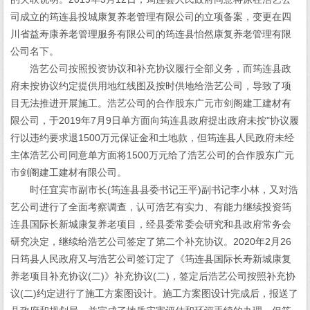
司成立的筠连县投城康复养老管理有限公司的立项备案，变更在四
川省益寿康养老管理服务有限公司的筠连县怡然康复养老管理有限
公司名下。
浩艺公司按照投资协议和补充协议履行全部义务，而筠连县政
府未按协议约定提供用地红线图及按时供地给浩艺公司，导致了项
目无法推进开展施工。浩艺公司的合作股东广元市剑阁建工建材有
限公司，于2019年7月9日单方面向筠连县政府提出政府未按"协议履
行以违约要求退1500万元保证金和土地款，但筠连县人民政府未经
主体浩艺公司同意单方面将1500万元给了浩艺公司的合作股东广元
市剑阁建工建材有限公司。
时任宜宾市副市长(筠连县县委书记王平)副书记李小林，又对浩
艺公司进行了全面考察调查，认可浩艺有实力、有能力继续投资筠
连县国际长新城康复养老项目，经县委常委会研究和县政府常务会
研究决定，继续给浩艺公司签定了第二个补充协议。2020年2月26
日筠县人民政府又与浩艺公司签订定了《筠连县国际长寿新城康复
养老项目补充协议(二)》补充协议(二)，签定后浩艺公司按照补充协
议(二)约定进行了施工方案图设计。施工方案图设计完成后，报送了