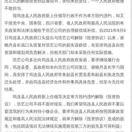
出正式的解除投资协议通知书，害怕承担责任，一个人民政府敢做
不敢担当。
现筠连县人民政府新上任领导行政不作为单方毁约违约，却又
不按党中央、国务院，四川省委、省人民政府和最高人民法院的有
关政策和法律法规给予浩艺公司的合理赔偿或补偿。自2021年9月6
日筠连县人民政府口头提出与浩艺公司解除《投资协议》以来，谢
晓丹县长虽口头答复对浩艺公司的损失该赔偿，先安排筠连县自然
资源和规划局负责解决，但相关部门却未采取任何实际措施。
浩艺公司多次向筠连县人民政府政府发函，要求继续履行合
同，筠连县委、县政府却未向浩艺公司回复过。谢晓丹县长学习期
间，虽安排了筠连县人民政府常务副县长贾圣君和副县长陈龙负责
迁头处理，并由筠连县经济合作和外事局具体负责，但至今无任何
结果。
筠连县人民政府新上任领导决定单方毁约违约解除《投资协
议》，浩艺公司不得不面对现实，我们希望筠连县人民政府不要以
耍流氓的行为来对待小微企业。要求筠连县人民政府按照国家政策
规定和最高人民法院法律规定，就单方解除《投资协议》造成的损
失（包括因该项目无法继续实施需赔偿第三方的损失及可得利益）