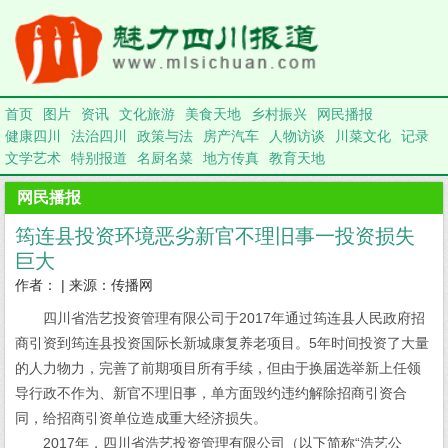
首页
图片
资讯
文化旅游
美食天地
乡村振兴
网民播报
健康四川
法治四川
政策与法
房产汽车
人物访谈
川菜文化
记录
文学艺术
特别报道
名厨名菜
地方传真
教育天地
网民播报
筠连县投资环境恶劣新官不理旧事一投资损失
巨大
作者： | 来源：传播网
四川省浩艺投资管理有限公司于2017年通过筠连县人民政府招
商引资到筠连县投资国际长新城康复养老项目。5年时间投资了大量
的人力物力，完善了前期项目所有手续，但由于换届选举新上任领
导行政不作为、新官不理旧事，单方面毁约违约解除招商引资合
同，给招商引资单位造成重大经济损失。
2017年，四川省浩艺投资管理有限公司（以下简称“浩艺公