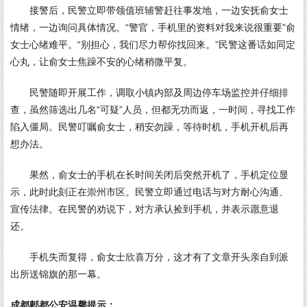
接警后，民警立即带领值班辅警赶往事发地，一边安抚俞女士
情绪，一边询问具体情况。“警官，手机里的资料对我来说很重要”俞
女士心绪难平。“别担心，我们尽力帮你找回来。”民警这番话如同定
心丸，让俞女士焦躁不安的心绪稍微平复。
民警随即开展工作，调取小镇内部及周边停车场监控并仔细排
查，虽然筛选出几名“可疑”人员，但都无功而返，一时间，寻找工作
陷入僵局。民警叮嘱俞女士，稍安勿躁，等待时机，手机开机后再
想办法。
果然，俞女士的手机在长时间关闭后突然开机了，手机定位显
示，此时此刻正在崇州市区。民警立即通过电话与对方耐心沟通、
宣传法律。在民警的劝说下，对方承认捡到手机，并表示愿意退
还。
手机失而复得，俞女士欣喜万分，这才有了文章开头亲自到派
出所送锦旗的那一幕。
成都郫都公安温馨提示：