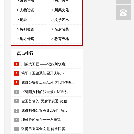
> 政策与法
> 房产汽车
> 人物访谈
> 川菜文化
> 记录
> 文学艺术
> 特别报道
> 名厨名菜
> 地方传真
> 教育天地
点击排行
川菜大工匠 ——记四川饭店川...
简阳市卫健系统召开庆祝“5....
成都公安食品药品环境犯罪侦查...
《绵阳乡村的张大娘》MV将在...
全国首创的“天府平安通”微信...
成都郫都公安召开2024年新...
我可愛的家乡一一石羊镇
弘扬巴蜀美食文化 传承国宴川...