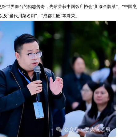
饪世界舞台的励志传奇，先后荣获中国饭店协会“川渝金牌菜”、“中国烹
以及“当代川菜名厨”、“成都工匠”等殊荣。