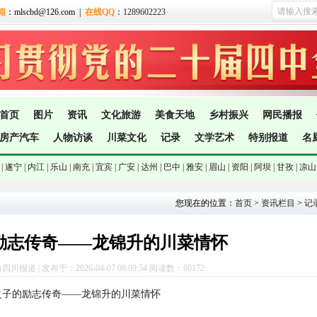
箱
：mlscbd@126.com |
在线QQ
：
1289602223
首页
图片
资讯
文化旅游
美食天地
乡村振兴
网民播报
房产汽车
人物访谈
川菜文化
记录
文学艺术
特别报道
名
|
遂宁 |
内江 |
乐山 |
南充 |
宜宾 |
广安 |
达州 |
巴中 |
雅安 |
眉山 |
资阳 |
阿坝 |
甘孜 |
凉山
您现在的位置：
首页
>
资讯栏目
>
记
励志传奇——龙锦升的川菜情怀
报道 | 发布于：2026-04-07 08:09:54 阅读数：601
72
之子的励志传奇——龙锦升的川菜情怀