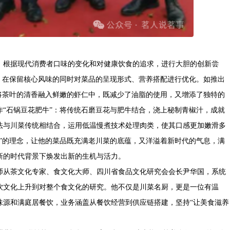
，根据现代消费者口味的变化和对健康饮食的追求，进行大胆的创新尝
象，在保留核心风味的同时对菜品的呈现形式、营养搭配进行优化。如推出
，将茶叶的清香融入鲜嫩的虾仁中，既减少了油脂的使用，又增添了独特的
作“石锅豆花肥牛”：将传统石磨豆花与肥牛结合，浇上秘制青椒汁，成就
法与川菜传统相结合，运用低温慢煮技术处理肉类，使其口感更加嫩滑多
新”的理念，让他的菜品既充满老川菜的底蕴，又洋溢着新时代的气息，满
新的时代背景下焕发出新的生机与活力。
他师从茶文化专家、食文化大师、四川省食品文化研究会会长尹华国，系统
饮文化上升到对整个食文化的研究。他不仅是川菜名厨，更是一位有温
味源和满庭居餐饮，业务涵盖从餐饮经营到供应链搭建，坚持“让美食滋养