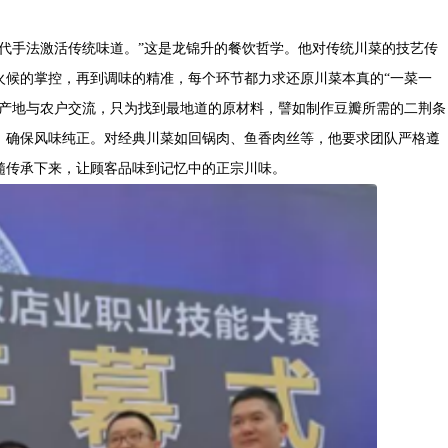
现代手法激活传统味道。”这是龙锦升的餐饮哲学。他对传统川菜的技艺传
火候的掌控，再到调味的精准，每个环节都力求还原川菜本真的“一菜一
原产地与农户交流，只为找到最地道的原材料，譬如制作豆瓣所需的二荆条
，确保风味纯正。对经典川菜如回锅肉、鱼香肉丝等，他要求团队严格遵
髓传承下来，让顾客品味到记忆中的正宗川味。