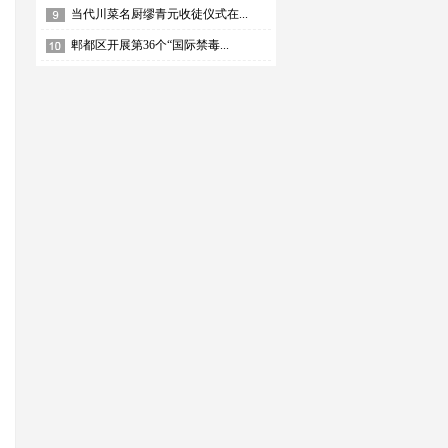
当代川菜名厨缪青元收徒仪式在...
郫都区开展第36个“国际禁毒...