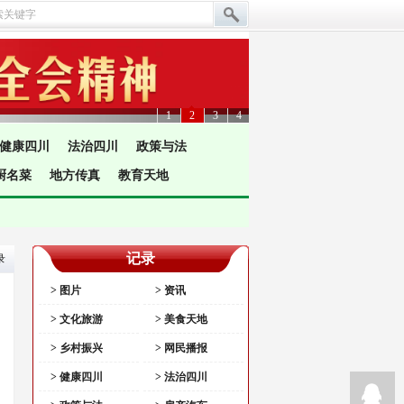
1
2
3
4
健康四川
法治四川
政策与法
厨名菜
地方传真
教育天地
记录
录
> 图片
> 资讯
> 文化旅游
> 美食天地
> 乡村振兴
> 网民播报
> 健康四川
> 法治四川