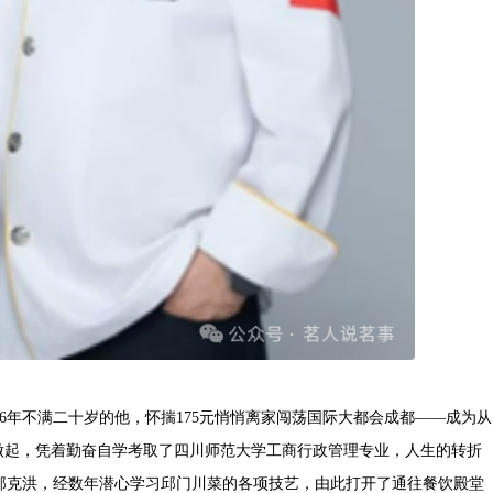
96年不满二十岁的他，怀揣175元悄悄离家闯荡国际大都会成都——成为从
杂做起，凭着勤奋自学考取了四川师范大学工商行政管理专业，人生的转折
师邱克洪，经数年潜心学习邱门川菜的各项技艺，由此打开了通往餐饮殿堂