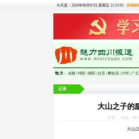
今天是：2026年08月07日 星期五 21:55:04
投稿邮
null
地 方
：
成都 |
绵阳 |
德阳 |
自贡 |
攀枝花 |
泸州 |
广元 
记录
大山之子的
作者： | 来源：魅力四川
大山