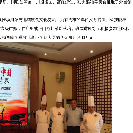
赴毛里求斯、阿联酋等国，用担担面、宫保虾仁、功夫熊猫等美食征服了外国领
继续推动川菜与地域饮食文化交流；为有需求的单位义务提供川菜技能培
校”高级讲师，在店里或上门办川菜厨艺培训班或讲座等；积极参加社区和
捐资助学彝族儿童小学到大学的学杂费计约30万元。