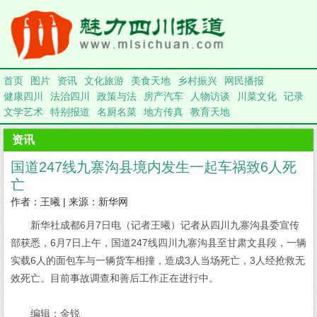
首页
图片
资讯
文化旅游
美食天地
乡村振兴
网民播报
健康四川
法治四川
政策与法
房产汽车
人物访谈
川菜文化
记录
文学艺术
特别报道
名厨名菜
地方传真
教育天地
资讯
国道247线九寨沟县境内发生一起车祸致6人死
亡
作者：王曦 | 来源：新华网
新华社成都6月7日电（记者王曦）记者从四川九寨沟县委宣传
部获悉，6月7日上午，国道247线四川九寨沟县至甘肃文县段，一辆
实载6人的面包车与一辆货车相撞，造成3人当场死亡，3人经抢救无
效死亡。目前事故调查和善后工作正在进行中。
编辑：金锐