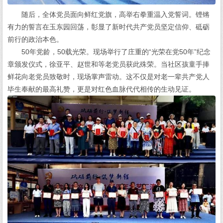
随后，全体党员面向鲜红党旗，高举右拳重温入党誓词。铿锵
有力的誓言在玉东园回荡，彰显了新时代共产党员坚定信仰、砥砺
前行的政治本色。
50年党龄，50载光荣。现场举行了庄重的“光荣在党50年”纪念
章颁发仪式，徐亚平、赵世和等老党员获此殊荣。当社区孩童手捧
鲜花向老党员致敬时，现场掌声雷动。这不仅是对老一辈共产党人
毕生奉献的最高礼赞，更是对红色血脉代代相传的生动见证。