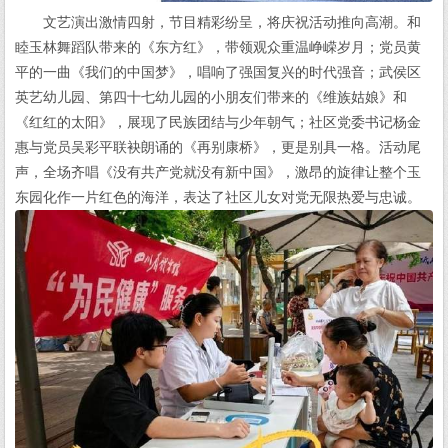
文艺演出激情四射，节目精彩纷呈，将庆祝活动推向高潮。和
睦玉林舞蹈队带来的《东方红》，带领观众重温峥嵘岁月；党员黄
平的一曲《我们的中国梦》，唱响了强国复兴的时代强音；武侯区
英艺幼儿园、第四十七幼儿园的小朋友们带来的《维族姑娘》和
《红红的太阳》，展现了民族团结与少年朝气；社区党委书记杨金
惠与党员吴彩平联袂朗诵的《再别康桥》，更是别具一格。活动尾
声，全场齐唱《没有共产党就没有新中国》，激昂的旋律让整个玉
东园化作一片红色的海洋，表达了社区儿女对党无限热爱与忠诚。