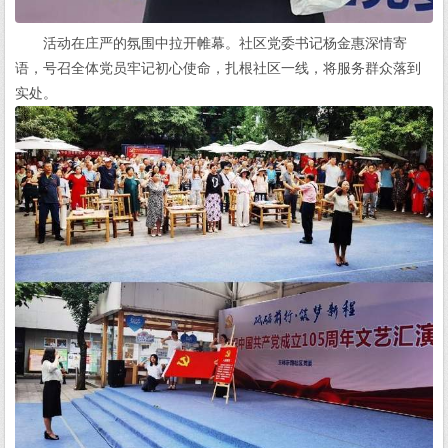
活动在庄严的氛围中拉开帷幕。社区党委书记杨金惠深情寄
语，号召全体党员牢记初心使命，扎根社区一线，将服务群众落到
实处。