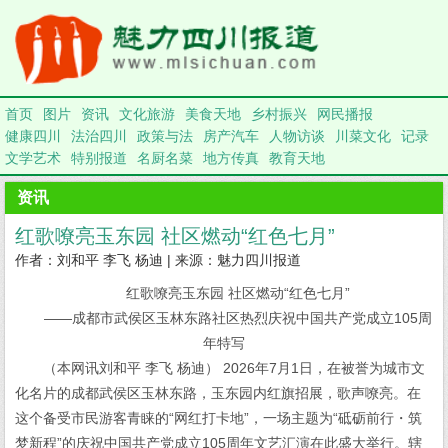
首页
图片
资讯
文化旅游
美食天地
乡村振兴
网民播报
健康四川
法治四川
政策与法
房产汽车
人物访谈
川菜文化
记录
文学艺术
特别报道
名厨名菜
地方传真
教育天地
资讯
红歌嘹亮玉东园 社区燃动“红色七月”
作者：刘和平 李飞 杨迪 | 来源：魅力四川报道
红歌嘹亮玉东园 社区燃动“红色七月”
——成都市武侯区玉林东路社区热烈庆祝中国共产党成立105周
年特写
（本网讯刘和平 李飞 杨迪） 2026年7月1日，在被誉为城市文
化名片的成都武侯区玉林东路，玉东园内红旗招展，歌声嘹亮。在
这个备受市民游客青睐的“网红打卡地”，一场主题为“砥砺前行・筑
梦新程”的庆祝中国共产党成立105周年文艺汇演在此盛大举行。辖