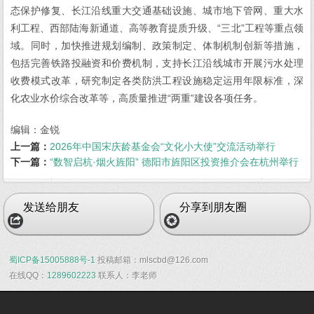
态保护修复、长江沿线重大交通基础设施、城市地下管网、重大水
利工程、西部陆海新通道、高等教育提质升级、“三北”工程等重点领
域。同时，加快推进规划编制、政策制定、体制机制创新等措施，
包括完善铁路投融资和价费机制，支持长江沿线城市开展污水处理
收费模式改革，研究制定各类防洪工程设施稳定运用年限标准，深
化农业水价综合改革等，高质量推进“两重”建设各项任务。
编辑：金锐
上一篇：
2026年中国宋庆龄基金会“文化小大使”交流活动举行
下一篇：
“数智启杭·烟火旌阳” 德阳市旌阳区投资推介会在杭州举行
发送给朋友
分享到朋友圈
蜀ICP备15005888号-1
投稿邮箱：mlscbd@126.com
在线QQ：
1289602223
联系人：李老师