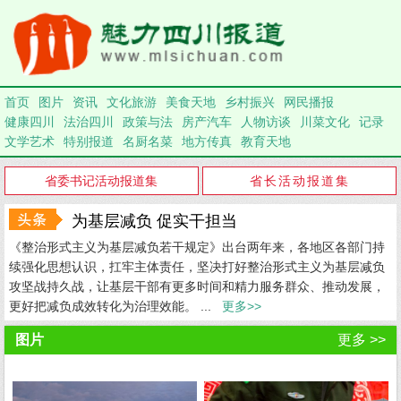
首页
图片
资讯
文化旅游
美食天地
乡村振兴
网民播报
健康四川
法治四川
政策与法
房产汽车
人物访谈
川菜文化
记录
文学艺术
特别报道
名厨名菜
地方传真
教育天地
省委书记活动报道集
省长活动报道集
为基层减负 促实干担当
《整治形式主义为基层减负若干规定》出台两年来，各地区各部门持
续强化思想认识，扛牢主体责任，坚决打好整治形式主义为基层减负
攻坚战持久战，让基层干部有更多时间和精力服务群众、推动发展，
更好把减负成效转化为治理效能。 ...
更多>>
图片
更多 >>