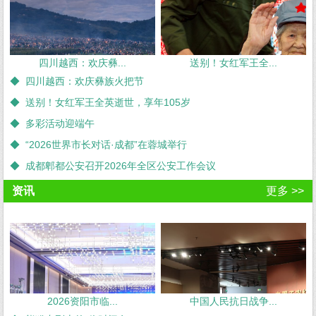
四川越西：欢庆彝...
送别！女红军王全...
◆ 四川越西：欢庆彝族火把节
◆ 送别！女红军王全英逝世，享年105岁
◆ 多彩活动迎端午
◆ “2026世界市长对话·成都”在蓉城举行
◆ 成都郫都公安召开2026年全区公安工作会议
资讯
更多 >>
2026资阳市临...
中国人民抗日战争...