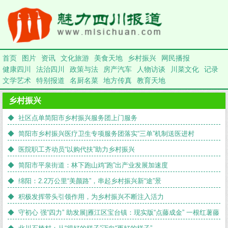
首页
图片
资讯
文化旅游
美食天地
乡村振兴
网民播报
健康四川
法治四川
政策与法
房产汽车
人物访谈
川菜文化
记录
文学艺术
特别报道
名厨名菜
地方传真
教育天地
乡村振兴
◆ 社区点单简阳市乡村振兴服务团上门服务
◆ 简阳市乡村振兴医疗卫生专项服务团落实“三单”机制送医进村
◆ 医院职工齐动员“以购代扶”助力乡村振兴
◆ 简阳市平泉街道：林下跑山鸡“跑”出产业发展加速度
◆ 绵阳：2.2万公里“美颜路”，串起乡村振兴新“途”景
◆ 积极发挥带头引领作用，为乡村振兴不断注入活力
◆ 守初心 强“四力” 助发展|雁江区宝台镇：现实版“点藤成金” 一根红薯藤
串起致富路