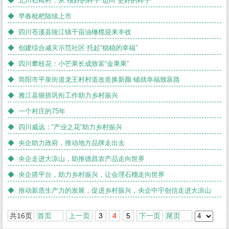
◆ 北川石椅村：从“很好的样子”迈向“更好的样子”
◆ 早春枇杷陆续上市
◆ 四川苍溪县陵江镇千亩油橄榄迎来丰收
◆ 创建综合减灾示范社区 托起“稳稳的幸福”
◆ 四川攀枝花：小芒果长成致富“金果果”
◆ 简阳市平泉街道龙王村村道改造换新颜 铺就幸福致富路
◆ 雅江县狠抓巩衔工作助力乡村振兴
◆ 一个村庄的75年
◆ 四川威远：“产业之花”助力乡村振兴
◆ 央企助力政府，推动地方品牌走出去
◆ 央企走进大凉山，助推德昌农产品走向世界
◆ 央企搭平台，助力乡村振兴，让会理石榴走向世界
◆ ​推动新质生产力的发展，促进乡村振兴，央企中宇创信走进大凉山
共16页
首页
上一页
3
4
5
下一页
尾页