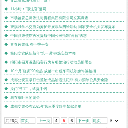
◆ 非法经营烟花爆竹，查！
◆ 11小时！“假法官”落网
◆ 市场监管总局依法对携程集团有限公司立案调查
◆ 警惕以学术交流为掩护开展非法测绘活动 国家安全机关发布提示
◆ 中国驻柬使馆再次提醒中国公民抵制“高薪”诱惑
◆ 青春铸警魂 奋斗护平安
◆ 简阳交管队伍新年“第一课”锤炼实战本领
◆ 绵阳市召开诬告陷害行为专项整治行动动员部署会
◆ 10个月“碰瓷”90余起 成都一出租车司机涉嫌诈骗被捕
◆ 成都公安重拳打击整治成品油违法犯罪 有力消除公共安全隐
◆ 拉门“寻宝” ，终提手铐
◆ 藏在茶叶里的黄金
◆ 成都交警公布2025年第三季度终生禁驾名单
共26页
首页
上一页
4
5
6
下一页
尾页