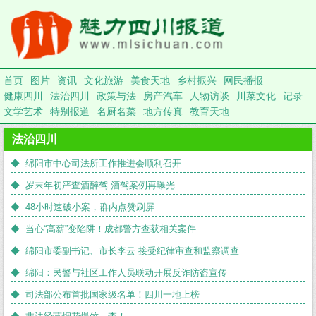
首页
图片
资讯
文化旅游
美食天地
乡村振兴
网民播报
健康四川
法治四川
政策与法
房产汽车
人物访谈
川菜文化
记录
文学艺术
特别报道
名厨名菜
地方传真
教育天地
法治四川
◆ 绵阳市中心司法所工作推进会顺利召开
◆ 岁末年初严查酒醉驾 酒驾案例再曝光
◆ 48小时速破小案，群内点赞刷屏
◆ 当心“高薪”变陷阱！成都警方查获相关案件
◆ 绵阳市委副书记、市长李云 接受纪律审查和监察调查
◆ 绵阳：民警与社区工作人员联动开展反诈防盗宣传
◆ 司法部公布首批国家级名单！四川一地上榜