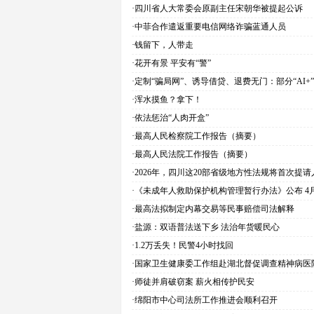
·四川省人大常委会原副主任宋朝华被提起公诉
·中菲合作遣返重要电信网络诈骗蓝通人员
·钱留下，人带走
·花开有景 平安有“警”
·定制“骗局网”、诱导借贷、退费无门：部分“AI+
·浑水摸鱼？拿下！
·依法惩治“人肉开盒”
·最高人民检察院工作报告（摘要）
·最高人民法院工作报告（摘要）
·2026年，四川这20部省级地方性法规将首次提
·《未成年人救助保护机构管理暂行办法》公布 4
·最高法拟制定内幕交易等民事赔偿司法解释
·盐源：双语普法送下乡 法治年货暖民心
·1.2万丢失！民警4小时找回
·国家卫生健康委工作组赴湖北督促调查精神病医
·师徒并肩破窃案 薪火相传护民安
·绵阳市中心司法所工作推进会顺利召开