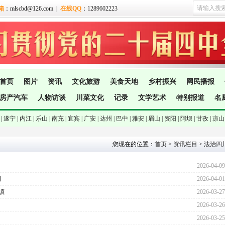
箱
：mlscbd@126.com |
在线QQ
：
1289602223
首页
图片
资讯
文化旅游
美食天地
乡村振兴
网民播报
房产汽车
人物访谈
川菜文化
记录
文学艺术
特别报道
名
|
遂宁 |
内江 |
乐山 |
南充 |
宜宾 |
广安 |
达州 |
巴中 |
雅安 |
眉山 |
资阳 |
阿坝 |
甘孜 |
凉山
您现在的位置：
首页
>
资讯栏目
>
法治四
2026-04-09
例
2026-04-01
镇
2026-03-27
2026-03-26
2026-03-25