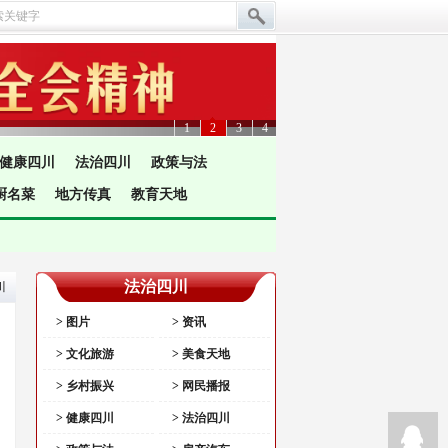
1
2
3
4
健康四川
法治四川
政策与法
厨名菜
地方传真
教育天地
法治四川
川
> 图片
> 资讯
> 文化旅游
> 美食天地
> 乡村振兴
> 网民播报
> 健康四川
> 法治四川