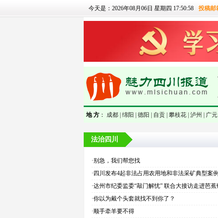
今天是：2026年08月06日 星期四 17:50:59
投稿邮
null
地 方
：
成都 |
绵阳 |
德阳 |
自贡 |
攀枝花 |
泸州 |
广元 
法治四川
·别急，我们帮您找
·四川发布4起非法占用农用地和非法采矿典型案
·达州市纪委监委“敲门解忧” 联合大接访走进芭蕉
·你以为戴个头套就找不到你了？
·顺手牵羊要不得