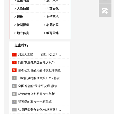
> 政策与法
> 房产汽车
> 人物访谈
> 川菜文化
> 记录
> 文学艺术
> 特别报道
> 名厨名菜
> 地方传真
> 教育天地
点击排行
川菜大工匠 ——记四川饭店川...
简阳市卫健系统召开庆祝“5....
成都公安食品药品环境犯罪侦查...
《绵阳乡村的张大娘》MV将在...
全国首创的“天府平安通”微信...
成都郫都公安召开2024年新...
我可愛的家乡一一石羊镇
弘扬巴蜀美食文化 传承国宴川...