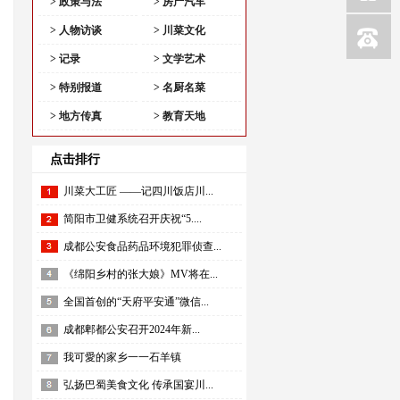
> 政策与法
> 房产汽车
> 人物访谈
> 川菜文化
> 记录
> 文学艺术
> 特别报道
> 名厨名菜
> 地方传真
> 教育天地
点击排行
川菜大工匠 ——记四川饭店川...
简阳市卫健系统召开庆祝“5....
成都公安食品药品环境犯罪侦查...
《绵阳乡村的张大娘》MV将在...
全国首创的“天府平安通”微信...
成都郫都公安召开2024年新...
我可愛的家乡一一石羊镇
弘扬巴蜀美食文化 传承国宴川...