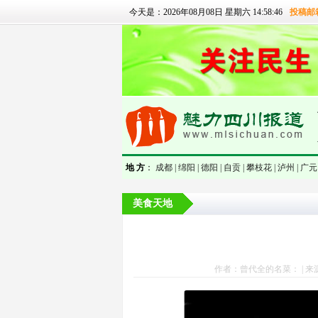
今天是：2026年08月08日 星期六 14:58:47
投稿邮
null
地 方
：
成都 |
绵阳 |
德阳 |
自贡 |
攀枝花 |
泸州 |
广元 
美食天地
作者：曾代全的名菜： | 来源：魅