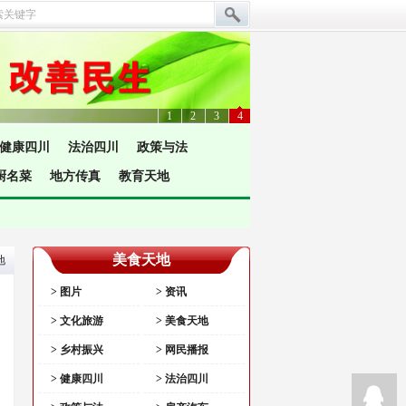
1
2
3
4
健康四川
法治四川
政策与法
厨名菜
地方传真
教育天地
美食天地
地
> 图片
> 资讯
> 文化旅游
> 美食天地
> 乡村振兴
> 网民播报
> 健康四川
> 法治四川