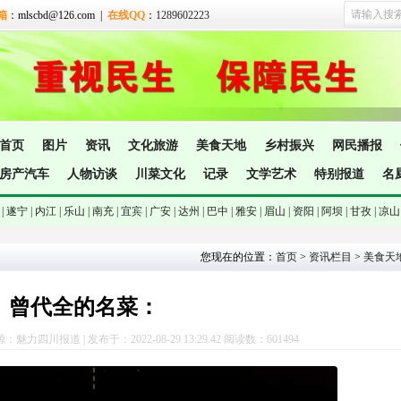
箱
：mlscbd@126.com |
在线QQ
：
1289602223
首页
图片
资讯
文化旅游
美食天地
乡村振兴
网民播报
房产汽车
人物访谈
川菜文化
记录
文学艺术
特别报道
名
|
遂宁 |
内江 |
乐山 |
南充 |
宜宾 |
广安 |
达州 |
巴中 |
雅安 |
眉山 |
资阳 |
阿坝 |
甘孜 |
凉山
您现在的位置：
首页
>
资讯栏目
>
美食天
曾代全的名菜：
力四川报道 | 发布于：2022-08-29 13:29:42 阅读数：601
494