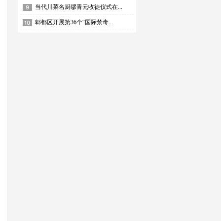
当代川菜名厨缪青元收徒仪式在...
郫都区开展第36个“国际禁毒...