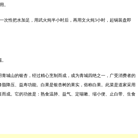
用。
，一次性把水加足，用武火炖半小时后，再用文火炖3小时，起锅装盘即
糯。
用青城山的银杏，经过精心烹制而成，成为青城四绝之一，广受消费者的
降脂降压、益寿功能。白果是银杏树的果实，俗称白果。此菜是道家采用
饪而成。它的功效是：熟食温肺、益气、定喘嗽、缩小便、止白带、生食