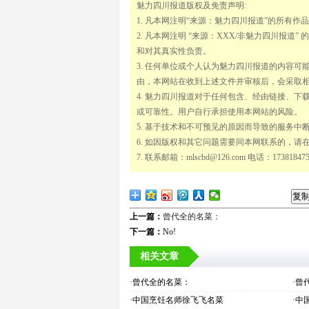
魅力四川报道版权及免责声明:
1. 凡本网注明“来源：魅力四川报道”的所有
2. 凡本网注明 “来源：XXX/非魅力四川报
和对其真实性负责。
3. 任何单位或个人认为魅力四川报道的内容
由，本网站在收到上述文件并审核后，会采取
4. 魅力四川报道对于任何包含、经由链接、
或可靠性。用户自行承担使用本网站的风险。
5. 基于技术和不可预见的原因而导致的服务
6. 如因版权和其它问题需要同本网联系的，请
7. 联系邮箱：mlscbd@126.com 电话：173818475
复
上一篇：
曾代全的名菜：
下一篇：
No!
相关文章
·曾代全的名菜：
·曾
·中国烹饪名师徐飞飞名菜
·中