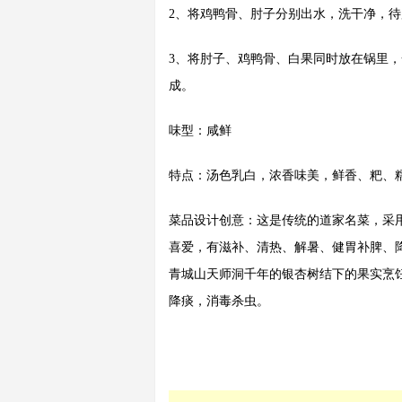
2、将鸡鸭骨、肘子分别出水，洗干净，待
3、将肘子、鸡鸭骨、白果同时放在锅里
成。
味型：咸鲜
特点：汤色乳白，浓香味美，鲜香、粑、
菜品设计创意：这是传统的道家名菜，采
喜爱，有滋补、清热、解暑、健胃补脾、
青城山天师洞千年的银杏树结下的果实烹
降痰，消毒杀虫。