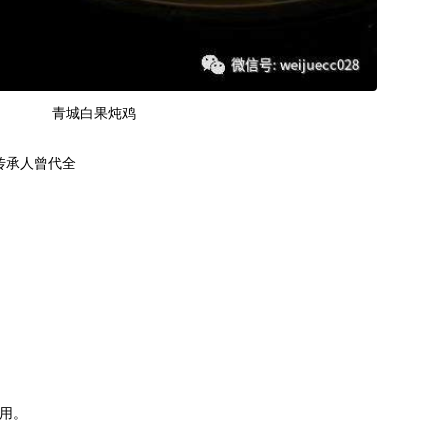
青城白果炖鸡
传承人曾代全
用。