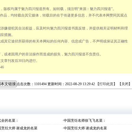
作品，版权均属于魅力四川报道所有。如转载，须注明“来源：魅力四川报道”。
道” 的作品，均转载自其它媒体，转载目的在于传递更多信息，并不代表本网赞同其观点
可能涉嫌侵犯其合法权益，应及时向魅力四川报道书面反馈，并提供相关证明材料和理
相应措施。
下载或其它途径所获得的有关本网站的任何内容、信息或广告，不声明或保证其正确性
中断，或者因用户的非法操作而造成的损失，魅力四川报道不负责任。
在文章刊发后30日内进行。
46
制本文链接
点击次数：
1101
494
更新时间：2022-08-29 13:29:42 【
打印此页
】 【
关闭
】
代全的名菜：
·中国烹饪名师徐飞飞名菜：
国烹饪大师 谢成龙的名菜
·中国烹饪大师 谢成龙的名菜