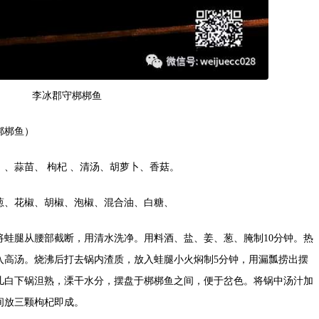
李冰郡守梆梆鱼
梆梆鱼）
、蒜苗、 枸杞 、清汤、胡萝卜、香菇。
葱、花椒、胡椒、泡椒、混合油、白糖、
将蛙腿从腰部截断，用清水洗净。用料酒、盐、姜、葱、腌制10分钟。热
入高汤。烧沸后打去锅内渣质，放入蛙腿小火焖制5分钟，用漏瓢捞出摆
儿白下锅泹熟，溧干水分，摆盘于梆梆鱼之间，便于岔色。将锅中汤汁加
间放三颗枸杞即成。