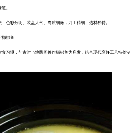
味道。
便、色彩分明、装盘大气、肉质细嫩，刀工精细、选材独特。
守梆梆鱼
饮食习惯，与古时当地民间善作梆梆鱼为启发，结合现代烹饪工艺特创制