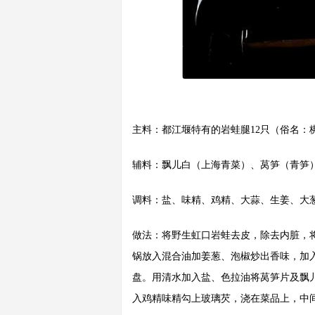
主料：都江堰特有的岩蛙腿12只（俗名：
辅料：飘儿白（上海青菜）、莴笋（青笋）
调料：盐、味精、鸡精、大蒜、生姜、大
做法：将野生虹口岩蛙去皮，除去内脏，
锅放入混合油加姜葱、泡椒炒出香味，加
盘。用清水加入盐、色拉油将莴笋片及飘
入鸡精味精勾上玻璃芡，浇在菜品上，中